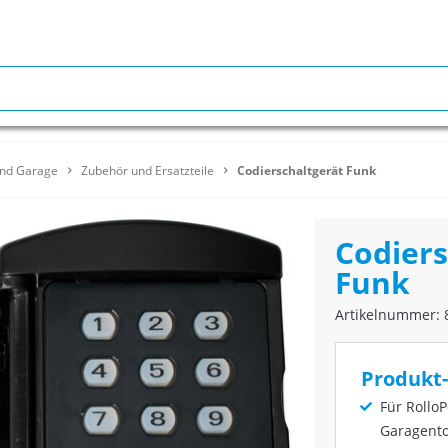
und Garage
Zubehör und Ersatzteile
Codierschaltgerät Funk
Codiers
Funk
Artikelnummer: 
Produkt-
Für RolloP
Garagento