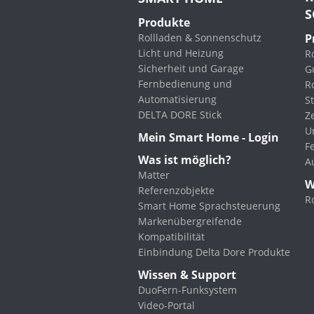
S
Produkte
Rollladen & Sonnenschutz
P
Licht und Heizung
Ro
Sicherheit und Garage
G
Fernbedienung und
R
Automatisierung
St
DELTA DORE Stick
Z
U
Mein Smart Home - Login
F
Was ist möglich?
A
Matter
W
Referenzobjekte
R
Smart Home Sprachsteuerung
Markenübergreifende
Kompatibilität
Einbindung Delta Dore Produkte
Wissen & Support
DuoFern-Funksystem
Video-Portal