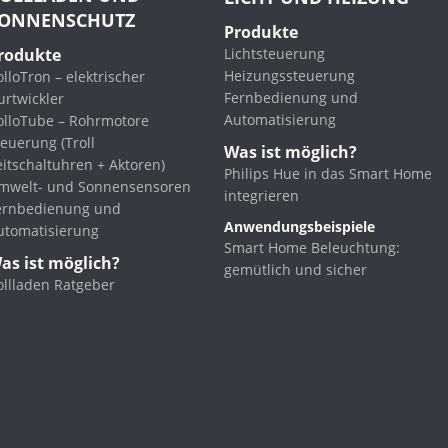
ONNENSCHUTZ
Produkte
rodukte
Lichtsteuerung
Heizungssteuerung
lloTron – elektrischer
Fernbedienung und
urtwickler
Automatisierung
olloTube – Rohrmotore
euerung (Troll
Was ist möglich?
eitschaltuhren + Aktoren)
Philips Hue in das Smart Home
mwelt- und Sonnensensoren
integrieren
ernbedienung und
Anwendungsbeispiele
utomatisierung
Smart Home Beleuchtung:
as ist möglich?
gemütlich und sicher
ollladen Ratgeber