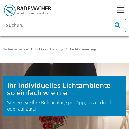
Rademacher.de
Licht und Heizung
Lichtsteuerung
Ihr individuelles Lichtambiente –
so einfach wie nie
Steuern Sie Ihre Beleuchtung per App, Tastendruck
oder auf Zuruf!