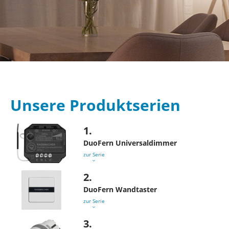
Unsere Produktserien
1.
DuoFern Universaldimmer
zur Serie
2.
DuoFern Wandtaster
zur Serie
3.