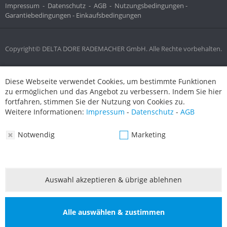
Impressum
-
Datenschutz
-
AGB
-
Nutzungsbedingungen -
Garantiebedingungen -
Einkaufsbedingungen
Copyright© DELTA DORE RADEMACHER GmbH. Alle Rechte vorbehalten.
Diese Webseite verwendet Cookies, um bestimmte Funktionen
Diese Webseite verwendet Cookies, um bestimmte Funktionen
zu ermöglichen und das Angebot zu verbessern. Indem Sie hier
zu ermöglichen und das Angebot zu verbessern. Indem Sie hier
fortfahren, stimmen Sie der Nutzung von Cookies zu.
fortfahren, stimmen Sie der Nutzung von Cookies zu.
Weitere Informationen:
Impressum
-
Datenschutz
-
AGB
Weitere Informationen:
Impressum
-
Datenschutz
-
AGB
Notwendig
Marketing
Notwendig
Marketing
Auswahl akzeptieren & übrige ablehnen
Auswahl akzeptieren & übrige ablehnen
Alle auswählen & zustimmen
Alle auswählen & zustimmen