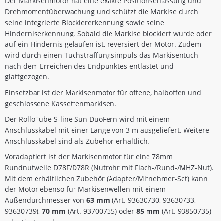
Der Markisenmotor hat eine exakte Positionserfassung und
Drehmomentüberwachung und schützt die Markise durch
seine integrierte Blockiererkennung sowie seine
Hinderniserkennung. Sobald die Markise blockiert wurde oder
auf ein Hindernis gelaufen ist, reversiert der Motor. Zudem
wird durch einen Tuchstraffungsimpuls das Markisentuch
nach dem Erreichen des Endpunktes entlastet und
glattgezogen.
Einsetzbar ist der Markisenmotor für offene, halboffen und
geschlossene Kassettenmarkisen.
Der RolloTube S-line Sun DuoFern wird mit einem
Anschlusskabel mit einer Länge von 3 m ausgeliefert. Weitere
Anschlusskabel sind als Zubehör erhältlich.
Voradaptiert ist der Markisenmotor für eine 78mm
Rundnutwelle D78F/D78R (Nutrohr mit Flach-/Rund-/MHZ-Nut).
Mit dem erhältlichen Zubehör (Adapter/Mitnehmer-Set) kann
der Motor ebenso für Markisenwellen mit einem
Außendurchmesser von
63 mm
(Art. 93630730, 93630733,
93630739),
70 mm
(Art. 93700735) oder
85 mm
(Art. 93850735)