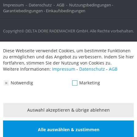
Impressum
-
Datenschutz
-
AGB
-
Nutzungsbedingungen -
Garantiebedingungen -
Einkaufsbedingungen
Copyright© DELTA DORE RADEMACHER GmbH. Alle Rechte vorbehalten.
Diese Webseite verwendet Cookies, um bestimmte Funktionen
Diese Webseite verwendet Cookies, um bestimmte Funktionen
zu ermöglichen und das Angebot zu verbessern. Indem Sie hier
zu ermöglichen und das Angebot zu verbessern. Indem Sie hier
fortfahren, stimmen Sie der Nutzung von Cookies zu.
fortfahren, stimmen Sie der Nutzung von Cookies zu.
Weitere Informationen:
Impressum
-
Datenschutz
-
AGB
Weitere Informationen:
Impressum
-
Datenschutz
-
AGB
Notwendig
Marketing
Notwendig
Marketing
Auswahl akzeptieren & übrige ablehnen
Auswahl akzeptieren & übrige ablehnen
Alle auswählen & zustimmen
Alle auswählen & zustimmen