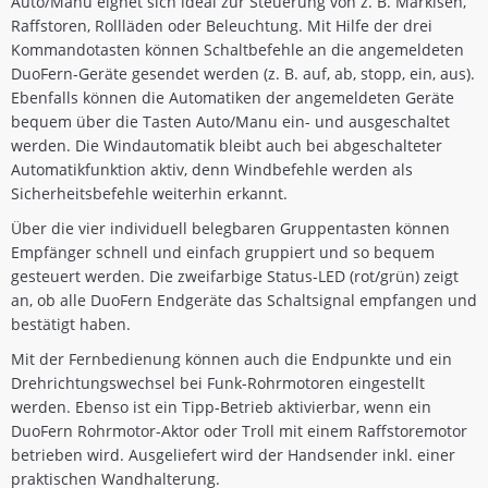
Auto/Manu eignet sich ideal zur Steuerung von z. B. Markisen,
Raffstoren, Rollläden oder Beleuchtung. Mit Hilfe der drei
Kommandotasten können Schaltbefehle an die angemeldeten
DuoFern-Geräte gesendet werden (z. B. auf, ab, stopp, ein, aus).
Ebenfalls können die Automatiken der angemeldeten Geräte
bequem über die Tasten Auto/Manu ein- und ausgeschaltet
werden. Die Windautomatik bleibt auch bei abgeschalteter
Automatikfunktion aktiv, denn Windbefehle werden als
Sicherheitsbefehle weiterhin erkannt.
Über die vier individuell belegbaren Gruppentasten können
Empfänger schnell und einfach gruppiert und so bequem
gesteuert werden. Die zweifarbige Status-LED (rot/grün) zeigt
an, ob alle DuoFern Endgeräte das Schaltsignal empfangen und
bestätigt haben.
Mit der Fernbedienung können auch die Endpunkte und ein
Drehrichtungswechsel bei Funk-Rohrmotoren eingestellt
werden. Ebenso ist ein Tipp-Betrieb aktivierbar, wenn ein
DuoFern Rohrmotor-Aktor oder Troll mit einem Raffstoremotor
betrieben wird. Ausgeliefert wird der Handsender inkl. einer
praktischen Wandhalterung.